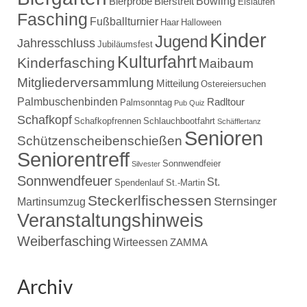
Bowling
Bierprobe
Bierstreit
Eislaufen
Fasching
Fußballturnier
Haar
Halloween
Kinder
Jugend
Jahresschluss
Jubiläumsfest
Kulturfahrt
Kinderfasching
Maibaum
Mitgliederversammlung
Mitteilung
Ostereiersuchen
Palmbuschenbinden
Radltour
Palmsonntag
Pub Quiz
Schafkopf
Schafkopfrennen
Schlauchbootfahrt
Schäfflertanz
Senioren
Schützenscheibenschießen
Seniorentreff
Sonnwendfeier
Silvester
Sonnwendfeuer
St.
Spendenlauf
St.-Martin
Steckerlfischessen
Sternsinger
Martinsumzug
Veranstaltungshinweis
Weiberfasching
Wirteessen
ZAMMA
Archiv