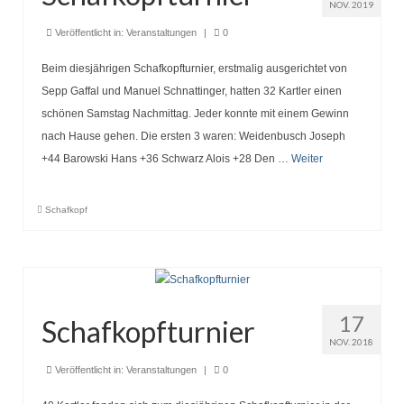
Seniorentreff
NOV. 2019
Veröffentlicht in:
Veranstaltungen
|
0
Brotbacken
Beim diesjährigen Schafkopfturnier, erstmalig ausgerichtet von
Kulturfahrten
Sepp Gaffal und Manuel Schnattinger, hatten 32 Kartler einen
Bilder und Berichte
schönen Samstag Nachmittag. Jeder konnte mit einem Gewinn
nach Hause gehen. Die ersten 3 waren: Weidenbusch Joseph
Unser Verein
+44 Barowski Hans +36 Schwarz Alois +28 Den …
Weiter
Heimat der BVO
Schafkopf
Vereinsorgane
Chronik Vorstand und Ausschuss
Unser Ort
17
Schafkopfturnier
NOV. 2018
Veröffentlicht in:
Veranstaltungen
|
0