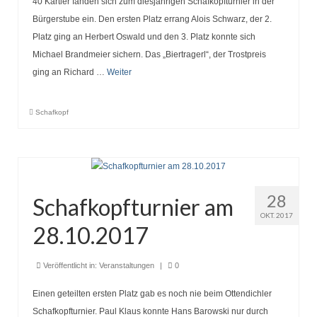
40 Kartler fanden sich zum diesjährigen Schafkopfturnier in der
Bürgerstube ein. Den ersten Platz errang Alois Schwarz, der 2.
Platz ging an Herbert Oswald und den 3. Platz konnte sich
Michael Brandmeier sichern. Das „Biertragerl“, der Trostpreis
ging an Richard …
Weiter
Schafkopf
28
Schafkopfturnier am
OKT. 2017
28.10.2017
Veröffentlicht in:
Veranstaltungen
|
0
Einen geteilten ersten Platz gab es noch nie beim Ottendichler
Schafkopfturnier. Paul Klaus konnte Hans Barowski nur durch