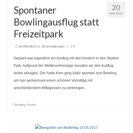
Seniorentreff
20
Spontaner
Brotbacken
MAI 2017
Bowlingausflug statt
Kulturfahrten
Freizeitpark
Bilder und Berichte
Veröffentlicht in:
Veranstaltungen
|
0
Unser Verein
Geplant war eigentlich ein Ausflug mit den Kindern in den Skyline
Heimat der BVO
Park. Aufgrund der Wettervorhersage mussten wir den Ausflug
leider absagen. Der harte Kern ging dafür spontan zum Bowling,
Vereinsorgane
um hier gemeinsam einen schönen Vormittag mit
Chronik Vorstand und Ausschuss
anschließendem Mittagessen zu verbringen.
Unser Ort
Bowling
,
Kinder