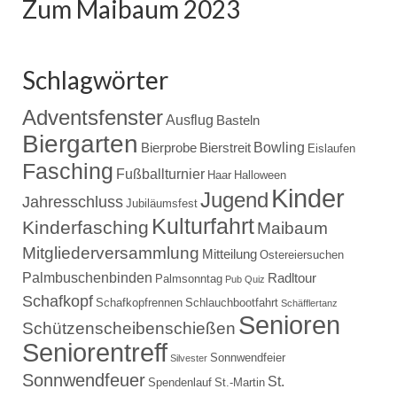
Zum Maibaum 2023
Schlagwörter
Adventsfenster
Ausflug
Basteln
Biergarten
Bowling
Bierprobe
Bierstreit
Eislaufen
Fasching
Fußballturnier
Haar
Halloween
Kinder
Jugend
Jahresschluss
Jubiläumsfest
Kulturfahrt
Kinderfasching
Maibaum
Mitgliederversammlung
Mitteilung
Ostereiersuchen
Palmbuschenbinden
Radltour
Palmsonntag
Pub Quiz
Schafkopf
Schafkopfrennen
Schlauchbootfahrt
Schäfflertanz
Senioren
Schützenscheibenschießen
Seniorentreff
Sonnwendfeier
Silvester
Sonnwendfeuer
St.
Spendenlauf
St.-Martin