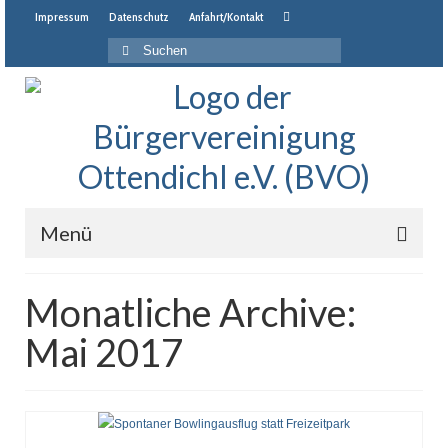
Impressum
Datenschutz
Anfahrt/Kontakt
Suche
nach:
Menü
Startseite
Monatliche Archive:
Neuigkeiten
Mai 2017
Veranstaltungen
Jahresprogramm