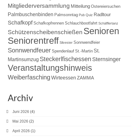
Mitgliederversammlung
Mitteilung
Ostereiersuchen
Palmbuschenbinden
Radltour
Palmsonntag
Pub Quiz
Schafkopf
Schafkopfrennen
Schlauchbootfahrt
Schäfflertanz
Senioren
Schützenscheibenschießen
Seniorentreff
Sonnwendfeier
Silvester
Sonnwendfeuer
St.
Spendenlauf
St.-Martin
Steckerlfischessen
Sternsinger
Martinsumzug
Veranstaltungshinweis
Weiberfasching
Wirteessen
ZAMMA
Archiv
Juni 2026
(4)
Mai 2026
(2)
April 2026
(1)