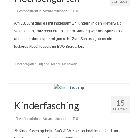
Seniorentreff
JUNI 2026
Veröffentlicht in:
Veranstaltungen
|
0
Brotbacken
Am 13. Juni ging es mit insgesamt 17 Kindern in den Kletterwald
Kulturfahrten
Vaterstetten, trotz recht ordentlichem Andrang war der Spaß groß
Bilder und Berichte
und alle haben super mitgemacht. Zum Schluss gab es ein
leckeres Abschlusseis im BVO Biergarten.
Unser Verein
Heimat der BVO
Hochseilgarten
,
Jugend
,
Kinder
,
Kletterwald
Vereinsorgane
Chronik Vorstand und Ausschuss
15
Unser Ort
Kinderfasching
FEB. 2026
Veröffentlicht in:
Veranstaltungen
|
0
🎉 Kinderfasching beim BVO 🎉 Wie schon traditionell fand am