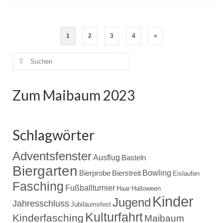
Beitragsnavigation
1
2
3
4
»
Suche
nach:
Zum Maibaum 2023
Schlagwörter
Adventsfenster
Ausflug
Basteln
Biergarten
Bowling
Bierprobe
Bierstreit
Eislaufen
Fasching
Fußballturnier
Haar
Halloween
Kinder
Jugend
Jahresschluss
Jubiläumsfest
Kulturfahrt
Kinderfasching
Maibaum