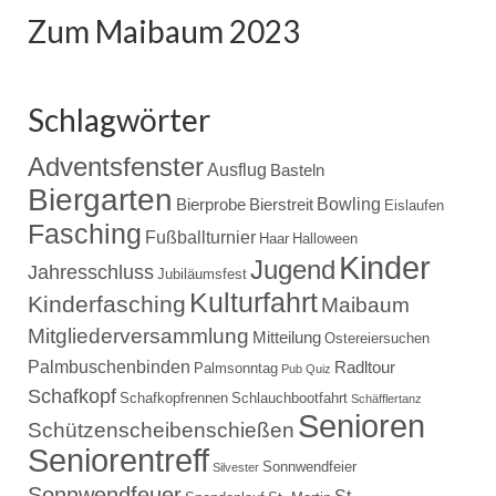
Zum Maibaum 2023
Schlagwörter
Adventsfenster
Ausflug
Basteln
Biergarten
Bowling
Bierprobe
Bierstreit
Eislaufen
Fasching
Fußballturnier
Haar
Halloween
Kinder
Jugend
Jahresschluss
Jubiläumsfest
Kulturfahrt
Kinderfasching
Maibaum
Mitgliederversammlung
Mitteilung
Ostereiersuchen
Palmbuschenbinden
Radltour
Palmsonntag
Pub Quiz
Schafkopf
Schafkopfrennen
Schlauchbootfahrt
Schäfflertanz
Senioren
Schützenscheibenschießen
Seniorentreff
Sonnwendfeier
Silvester
Sonnwendfeuer