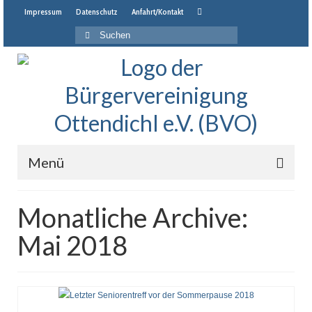
Impressum
Datenschutz
Anfahrt/Kontakt
Suche
nach:
Menü
Startseite
Monatliche Archive:
Neuigkeiten
Mai 2018
Veranstaltungen
Jahresprogramm