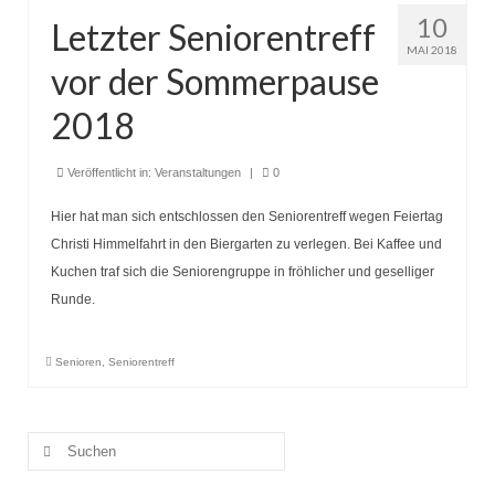
Seniorentreff
10
Letzter Seniorentreff
Brotbacken
MAI 2018
vor der Sommerpause
Kulturfahrten
2018
Bilder und Berichte
Veröffentlicht in:
Veranstaltungen
|
0
Unser Verein
Hier hat man sich entschlossen den Seniorentreff wegen Feiertag
Heimat der BVO
Christi Himmelfahrt in den Biergarten zu verlegen. Bei Kaffee und
Kuchen traf sich die Seniorengruppe in fröhlicher und geselliger
Vereinsorgane
Runde.
Chronik Vorstand und Ausschuss
Unser Ort
Senioren
,
Seniorentreff
Suche
nach: