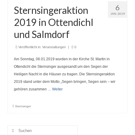
Seniorentreff
6
Sternsingeraktion
Brotbacken
JAN. 2019
2019 in Ottendichl
Kulturfahrten
und Salmdorf
Bilder und Berichte
Veröffentlicht in:
Veranstaltungen
|
0
Unser Verein
Am Sonntag, 06.01.2019 wurden in der Kirche St. Martin in
Heimat der BVO
Ottendichl die Sternsinger ausgesandt um den Segen der
Heiligen Nacht in die Häuser zu tragen. Die Sternsingeraktion
Vereinsorgane
2019 stand unter dem Motto „Segen bringen, Segen sein – wir
Chronik Vorstand und Ausschuss
gehören zusammen …
Weiter
Unser Ort
Sternsinger
Suche