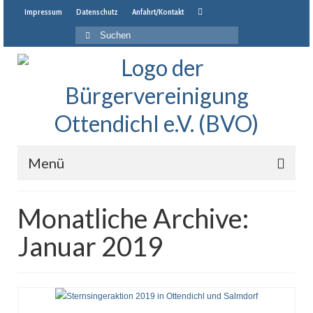
Impressum
Datenschutz
Anfahrt/Kontakt
Suche
nach:
Menü
Startseite
Monatliche Archive:
Neuigkeiten
Januar 2019
Veranstaltungen
Jahresprogramm