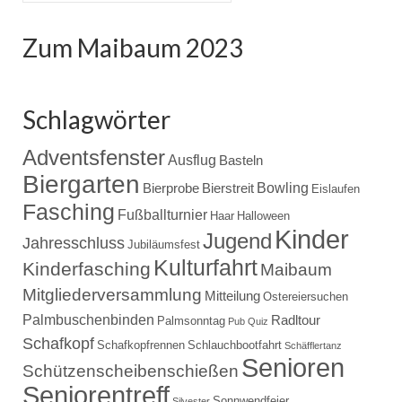
nach:
Zum Maibaum 2023
Schlagwörter
Adventsfenster
Ausflug
Basteln
Biergarten
Bowling
Bierprobe
Bierstreit
Eislaufen
Fasching
Fußballturnier
Haar
Halloween
Kinder
Jugend
Jahresschluss
Jubiläumsfest
Kulturfahrt
Kinderfasching
Maibaum
Mitgliederversammlung
Mitteilung
Ostereiersuchen
Palmbuschenbinden
Radltour
Palmsonntag
Pub Quiz
Schafkopf
Schafkopfrennen
Schlauchbootfahrt
Schäfflertanz
Senioren
Schützenscheibenschießen
Seniorentreff
Sonnwendfeier
Silvester