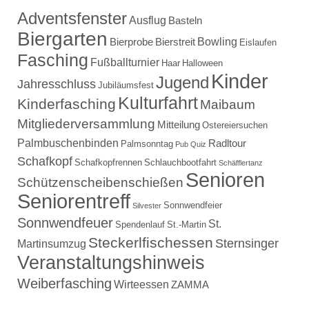
Adventsfenster
Ausflug
Basteln
Biergarten
Bowling
Bierprobe
Bierstreit
Eislaufen
Fasching
Fußballturnier
Haar
Halloween
Kinder
Jugend
Jahresschluss
Jubiläumsfest
Kulturfahrt
Kinderfasching
Maibaum
Mitgliederversammlung
Mitteilung
Ostereiersuchen
Palmbuschenbinden
Radltour
Palmsonntag
Pub Quiz
Schafkopf
Schafkopfrennen
Schlauchbootfahrt
Schäfflertanz
Senioren
Schützenscheibenschießen
Seniorentreff
Sonnwendfeier
Silvester
Sonnwendfeuer
St.
Spendenlauf
St.-Martin
Steckerlfischessen
Sternsinger
Martinsumzug
Veranstaltungshinweis
Weiberfasching
Wirteessen
ZAMMA