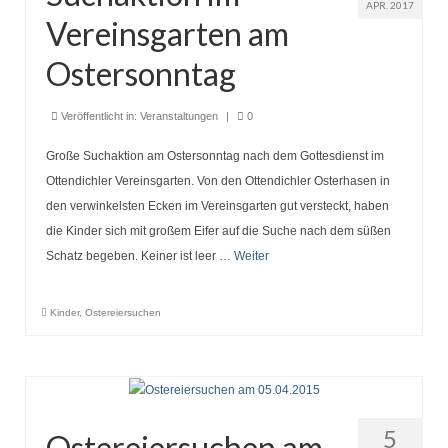
Seniorentreff
APR. 2017
Vereinsgarten am
Brotbacken
Ostersonntag
Kulturfahrten
Veröffentlicht in:
Veranstaltungen
|
0
Bilder und Berichte
Große Suchaktion am Ostersonntag nach dem Gottesdienst im
Unser Verein
Ottendichler Vereinsgarten. Von den Ottendichler Osterhasen in
Heimat der BVO
den verwinkelsten Ecken im Vereinsgarten gut versteckt, haben
die Kinder sich mit großem Eifer auf die Suche nach dem süßen
Vereinsorgane
Schatz begeben. Keiner ist leer …
Weiter
Chronik Vorstand und Ausschuss
Kinder
,
Ostereiersuchen
Unser Ort
5
Ostereiersuchen am