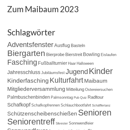
Zum Maibaum 2023
Schlagwörter
Adventsfenster
Ausflug
Basteln
Biergarten
Bowling
Bierprobe
Bierstreit
Eislaufen
Fasching
Fußballturnier
Haar
Halloween
Kinder
Jugend
Jahresschluss
Jubiläumsfest
Kulturfahrt
Kinderfasching
Maibaum
Mitgliederversammlung
Mitteilung
Ostereiersuchen
Palmbuschenbinden
Radltour
Palmsonntag
Pub Quiz
Schafkopf
Schafkopfrennen
Schlauchbootfahrt
Schäfflertanz
Senioren
Schützenscheibenschießen
Seniorentreff
Sonnwendfeier
Silvester