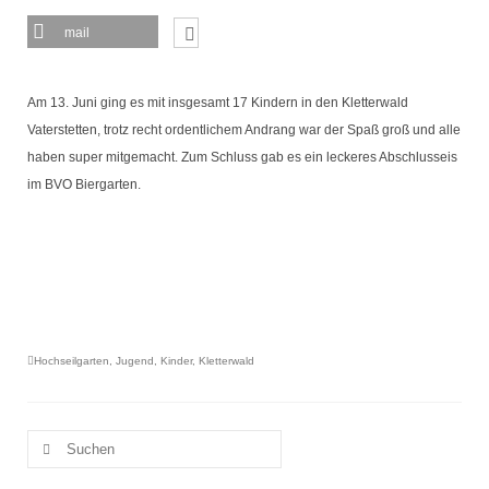
Seniorentreff
mail
Brotbacken
Kulturfahrten
Am 13. Juni ging es mit insgesamt 17 Kindern in den Kletterwald
Vaterstetten, trotz recht ordentlichem Andrang war der Spaß groß und alle
Bilder und Berichte
haben super mitgemacht. Zum Schluss gab es ein leckeres Abschlusseis
Unser Verein
im BVO Biergarten.
Heimat der BVO
Vereinsorgane
Chronik Vorstand und Ausschuss
Unser Ort
Hochseilgarten
,
Jugend
,
Kinder
,
Kletterwald
Suche
nach: