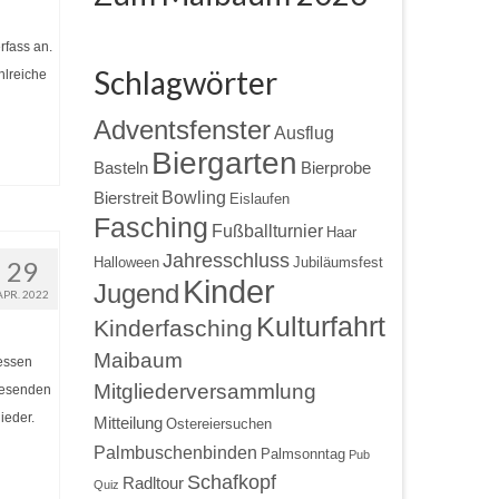
rfass an.
Schlagwörter
hlreiche
Adventsfenster
Ausflug
Biergarten
Basteln
Bierprobe
Bowling
Bierstreit
Eislaufen
Fasching
Fußballturnier
Haar
Jahresschluss
Halloween
Jubiläumsfest
29
Kinder
Jugend
APR. 2022
Kulturfahrt
Kinderfasching
Maibaum
eessen
Mitgliederversammlung
nwesenden
lieder.
Mitteilung
Ostereiersuchen
Palmbuschenbinden
Palmsonntag
Pub
Schafkopf
Radltour
Quiz