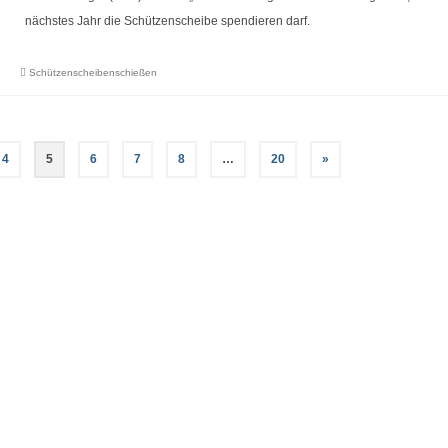
nächstes Jahr die Schützenscheibe spendieren darf.
Schützenscheibenschießen
4
5
6
7
8
…
20
»