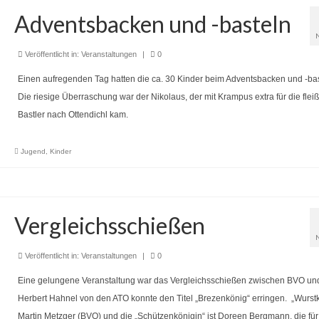
Adventsbacken und -basteln
Veröffentlicht in:
Veranstaltungen
|
0
Einen aufregenden Tag hatten die ca. 30 Kinder beim Adventsbacken und -bas
Die riesige Überraschung war der Nikolaus, der mit Krampus extra für die flei
Bastler nach Ottendichl kam.
Jugend
,
Kinder
Vergleichsschießen
Veröffentlicht in:
Veranstaltungen
|
0
Eine gelungene Veranstaltung war das Vergleichsschießen zwischen BVO un
Herbert Hahnel von den ATO konnte den Titel „Brezenkönig“ erringen. „Wurstk
Martin Metzger (BVO) und die „Schützenkönigin“ ist Doreen Bergmann, die für