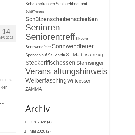
Schafkopfrennen
Schlauchbootfahrt
Schäfflertanz
Schützenscheibenschießen
Senioren
14
Seniorentreff
APR. 2022
Silvester
Sonnwendfeuer
Sonnwendfeier
St. Martinsumzug
Spendenlauf
St.-Martin
Steckerlfischessen
Sternsinger
Veranstaltungshinweis
Weiberfasching
r einmal
Wirteessen
 der
ZAMMA
n, …
Archiv
Juni 2026
(4)
Mai 2026
(2)