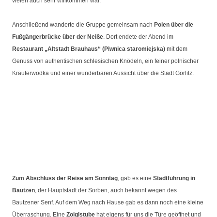
vielen auch sehr willkommen war.
Anschließend wanderte die Gruppe gemeinsam nach
Polen über die
Fußgängerbrücke über der Neiße
. Dort endete der Abend im
Restaurant „Altstadt Brauhaus“ (Piwnica staromiejska)
mit dem
Genuss von authentischen schlesischen Knödeln, ein feiner polnischer
Kräuterwodka und einer wunderbaren Aussicht über die Stadt Görlitz.
Zum Abschluss der Reise am Sonntag
, gab es eine
Stadtführung in
Bautzen
, der Hauptstadt der Sorben, auch bekannt wegen des
Bautzener Senf. Auf dem Weg nach Hause gab es dann noch eine kleine
Überraschung. Eine
Zoiglstube
hat eigens für uns die Türe geöffnet und