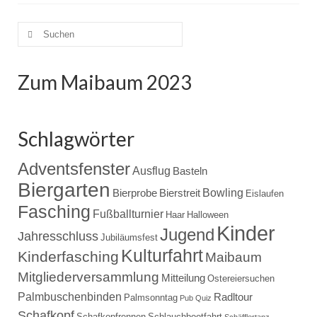
Suche
nach:
Zum Maibaum 2023
Schlagwörter
Adventsfenster
Ausflug
Basteln
Biergarten
Bowling
Bierprobe
Bierstreit
Eislaufen
Fasching
Fußballturnier
Haar
Halloween
Kinder
Jugend
Jahresschluss
Jubiläumsfest
Kulturfahrt
Kinderfasching
Maibaum
Mitgliederversammlung
Mitteilung
Ostereiersuchen
Palmbuschenbinden
Radltour
Palmsonntag
Pub Quiz
Schafkopf
Schafkopfrennen
Schlauchbootfahrt