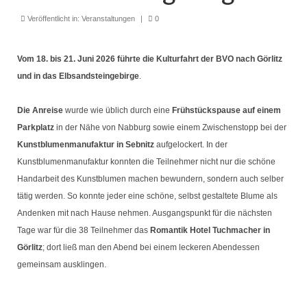
Seniorentreff
Veröffentlicht in:
Veranstaltungen
|
0
Brotbacken
Kulturfahrten
Vom 18. bis 21. Juni 2026 führte die Kulturfahrt der BVO nach Görlitz
und in das Elbsandsteingebirge
.
Bilder und Berichte
Die Anreise
wurde wie üblich durch eine
Frühstückspause auf einem
Unser Verein
Parkplatz
in der Nähe von Nabburg sowie einem Zwischenstopp bei der
Heimat der BVO
Kunstblumenmanufaktur in Sebnitz
aufgelockert. In der
Kunstblumenmanufaktur konnten die Teilnehmer nicht nur die schöne
Vereinsorgane
Handarbeit des Kunstblumen machen bewundern, sondern auch selber
tätig werden. So konnte jeder eine schöne, selbst gestaltete Blume als
Chronik Vorstand und Ausschuss
Andenken mit nach Hause nehmen. Ausgangspunkt für die nächsten
Unser Ort
Tage war für die 38 Teilnehmer das
Romantik Hotel Tuchmacher in
Görlitz
; dort ließ man den Abend bei einem leckeren Abendessen
gemeinsam ausklingen.