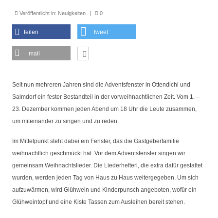
Seniorentreff
Veröffentlicht in:
Neuigkeiten
|
0
Brotbacken
teilen
tweet
Kulturfahrten
mail
Bilder und Berichte
Unser Verein
Seit nun mehreren Jahren sind die Adventsfenster in Ottendichl und
Salmdorf ein fester Bestandteil in der vorweihnachtlichen Zeit. Vom 1. –
Heimat der BVO
23. Dezember kommen jeden Abend um 18 Uhr die Leute zusammen,
Vereinsorgane
um miteinander zu singen und zu reden.
Chronik Vorstand und Ausschuss
Im Mittelpunkt steht dabei ein Fenster, das die Gastgeberfamilie
weihnachtlich geschmückt hat. Vor dem Adventsfenster singen wir
Unser Ort
gemeinsam Weihnachtslieder. Die Liederhefterl, die extra dafür gestaltet
wurden, werden jeden Tag von Haus zu Haus weitergegeben. Um sich
aufzuwärmen, wird Glühwein und Kinderpunsch angeboten, wofür ein
Glühweintopf und eine Kiste Tassen zum Ausleihen bereit stehen.