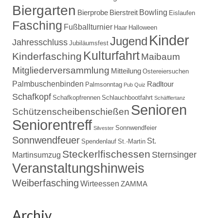
Biergarten
Bowling
Bierprobe
Bierstreit
Eislaufen
Fasching
Fußballturnier
Haar
Halloween
Kinder
Jugend
Jahresschluss
Jubiläumsfest
Kulturfahrt
Kinderfasching
Maibaum
Mitgliederversammlung
Mitteilung
Ostereiersuchen
Palmbuschenbinden
Radltour
Palmsonntag
Pub Quiz
Schafkopf
Schafkopfrennen
Schlauchbootfahrt
Schäfflertanz
Senioren
Schützenscheibenschießen
Seniorentreff
Sonnwendfeier
Silvester
Sonnwendfeuer
St.
Spendenlauf
St.-Martin
Steckerlfischessen
Sternsinger
Martinsumzug
Veranstaltungshinweis
Weiberfasching
Wirteessen
ZAMMA
Archiv