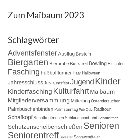
Zum Maibaum 2023
Schlagwörter
Adventsfenster
Ausflug
Basteln
Biergarten
Bowling
Bierprobe
Bierstreit
Eislaufen
Fasching
Fußballturnier
Haar
Halloween
Kinder
Jugend
Jahresschluss
Jubiläumsfest
Kulturfahrt
Kinderfasching
Maibaum
Mitgliederversammlung
Mitteilung
Ostereiersuchen
Palmbuschenbinden
Radltour
Palmsonntag
Pub Quiz
Schafkopf
Schafkopfrennen
Schlauchbootfahrt
Schäfflertanz
Senioren
Schützenscheibenschießen
Seniorentreff
Sonnwendfeier
Silvester