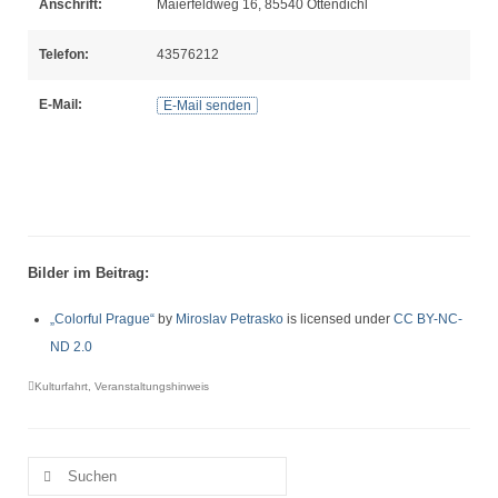
Anschrift:
Maierfeldweg 16, 85540 Ottendichl
Telefon:
43576212
E-Mail:
E-Mail senden
Bilder im Beitrag:
„Colorful Prague“
by
Miroslav Petrasko
is licensed under
CC BY-NC-
ND 2.0
Kulturfahrt
,
Veranstaltungshinweis
Suche
nach: