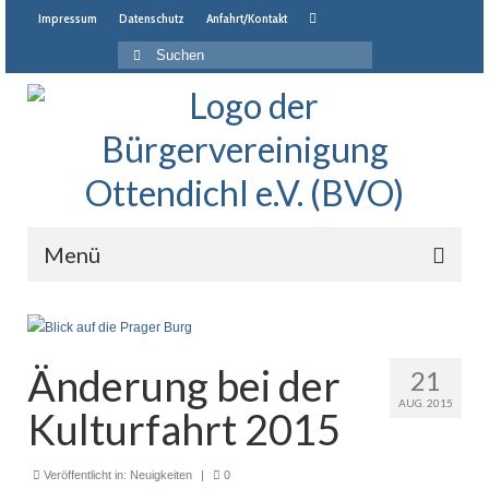
Impressum
Datenschutz
Anfahrt/Kontakt
Suche
nach:
Menü
Startseite
Neuigkeiten
Änderung bei der
21
Veranstaltungen
AUG. 2015
Kulturfahrt 2015
Jahresprogramm
Veröffentlicht in:
Neuigkeiten
|
0