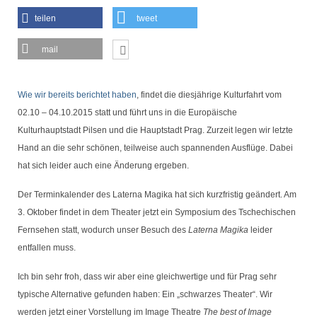
Seniorentreff
teilen
tweet
Brotbacken
mail
Kulturfahrten
Bilder und Berichte
Wie wir bereits berichtet haben
, findet die diesjährige Kulturfahrt vom
02.10 – 04.10.2015 statt und führt uns in die Europäische
Unser Verein
Kulturhauptstadt Pilsen und die Hauptstadt Prag. Zurzeit legen wir letzte
Heimat der BVO
Hand an die sehr schönen, teilweise auch spannenden Ausflüge. Dabei
hat sich leider auch eine Änderung ergeben.
Vereinsorgane
Der Terminkalender des Laterna Magika hat sich kurzfristig geändert. Am
Chronik Vorstand und Ausschuss
3. Oktober findet in dem Theater jetzt ein Symposium des Tschechischen
Fernsehen statt, wodurch unser Besuch des
Laterna Magika
leider
Unser Ort
entfallen muss.
Ich bin sehr froh, dass wir aber eine gleichwertige und für Prag sehr
typische Alternative gefunden haben: Ein „schwarzes Theater“. Wir
werden jetzt einer Vorstellung im Image Theatre
The best of Image