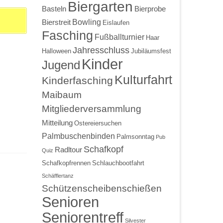
Biergarten
Basteln
Bierprobe
Bowling
Bierstreit
Eislaufen
Fasching
Fußballturnier
Haar
Jahresschluss
Halloween
Jubiläumsfest
Kinder
Jugend
Kulturfahrt
Kinderfasching
Maibaum
Mitgliederversammlung
Mitteilung
Ostereiersuchen
Palmbuschenbinden
Palmsonntag
Pub
Schafkopf
Radltour
Quiz
Schafkopfrennen
Schlauchbootfahrt
Schäfflertanz
Schützenscheibenschießen
Senioren
Seniorentreff
Silvester